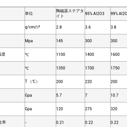
陶磁器ステアタ
単位
95% Al2O3
99% Al2
イト
g/cmの³
2.8
3.6
3.8
Mpa
145
300
300
温度
1100
1400
1600
℃
1350
1700
1750
℃
T （℃）
200
220
200
Gpa
5.7
7
10.7
Gpa
120
275
320
の比率
-
0.21
0.22
0.22