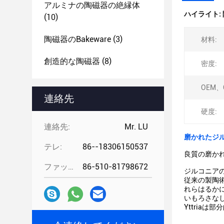
アルミナの陶磁器の絶縁体
ハイライト:
(10)
陶磁器のbakeware
(3)
材料:
創造的な陶磁器
(8)
密度:
OEM、
連絡先
硬度:
連絡先:
Mr. LU
磨かれたジル
テレ:
86--18306150537
良質の磨か
ファックス:
86-510-81798672
ジルコニア
従来の製陶
れらはるか
いもろさな
Yttria