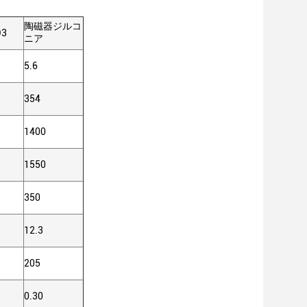
陶磁器ジルコ
O3
ニア
5.6
354
1400
1550
350
12.3
205
0.30