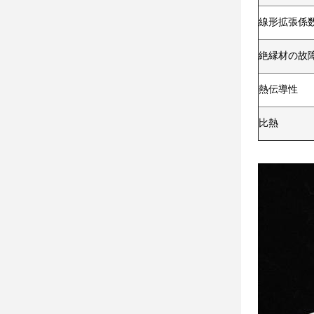
線形拡張係
絶縁材の故
熱伝導性
比熱