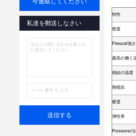
今連絡してください
特性
私達を郵送しなさい
密度
Flexural強さ
最高の働く
焼結の温度
熱抵抗
硬度
送信する
弾性率
Poissons