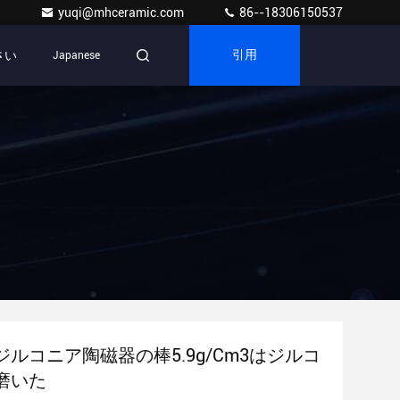
yuqi@mhceramic.com
86--18306150537
さい
Japanese
引用
ルコニア陶磁器の棒5.9g/Cm3はジルコ
磨いた