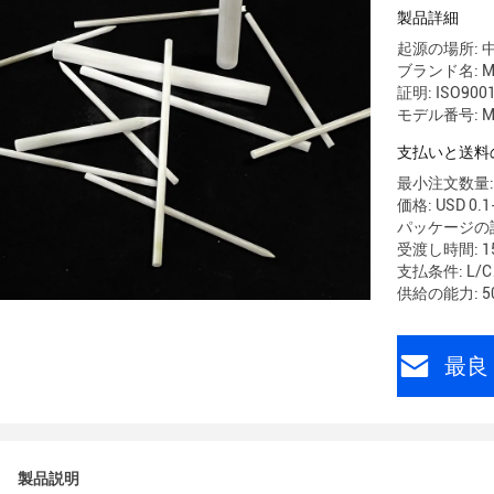
製品詳細
起源の場所: 
ブランド名: M
証明: ISO900
モデル番号: M
支払いと送料
最小注文数量: 1
価格: USD 0.1
パッケージの詳細
受渡し時間: 15
支払条件: L
供給の能力: 50
最良 
製品説明