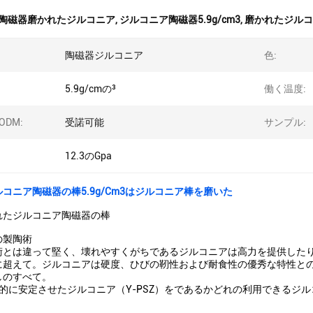
陶磁器磨かれたジルコニア
,
ジルコニア陶磁器5.9g/cm3
,
磨かれたジルコ
陶磁器ジルコニア
色:
5.9g/cmの³
働く温度:
ODM:
受諾可能
サンプル:
12.3のGpa
コニア陶磁器の棒5.9g/Cm3はジルコニア棒を磨いた
れたジルコニア陶磁器の棒
の製陶術
術とは違って堅く、壊れやすくがちであるジルコニアは高力を提供した
に超えて。ジルコニアは硬度、ひびの靭性および耐食性の優秀な特性との
しのすべて。
は部分的に安定させたジルコニア（Y-PSZ）をであるかどれの利用できる