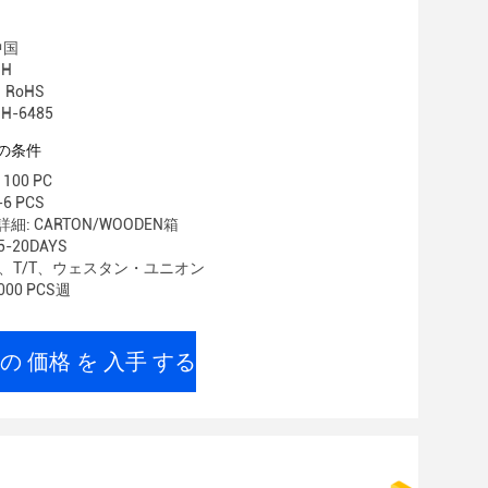
中国
H
1 RoHS
H-6485
の条件
00 PC
-6 PCS
: CARTON/WOODEN箱
-20DAYS
/C、T/T、ウェスタン・ユニオン
00 PCS週
の 価格 を 入手 する