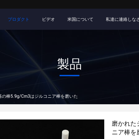
プロダクト
ビデオ
米国について
私達に連絡しな
製品
の棒5.9g/Cm3はジルコニア棒を磨いた
磨かれたジ
ニア棒を