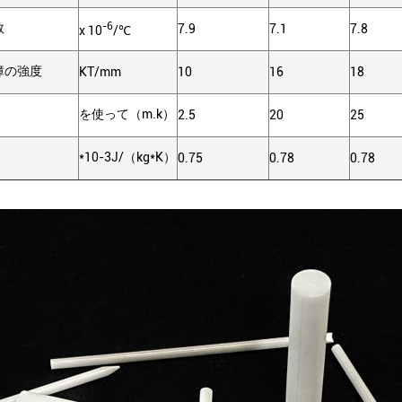
-6
数
7.9
7.1
7.8
x 10
/℃
障の強度
KT/mm
10
16
18
を使って（m.k）
2.5
20
25
*10-3J/（kg*K）
0.75
0.78
0.78