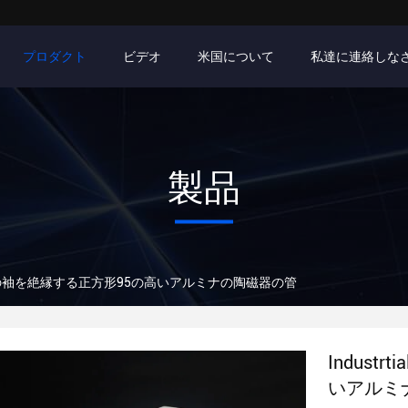
プロダクト
ビデオ
米国について
私達に連絡しな
製品
の陶磁器の袖を絶縁する正方形95の高いアルミナの陶磁器の管
Indus
いアルミ