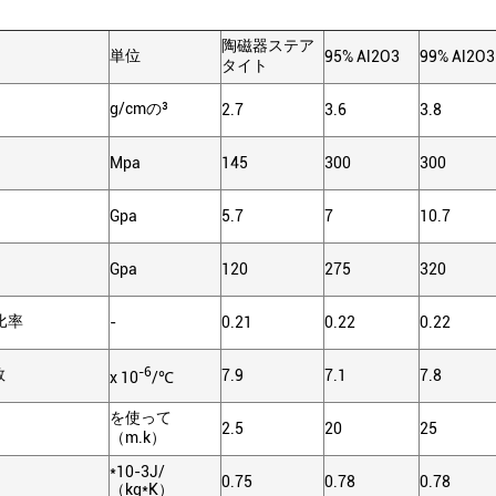
陶磁器ステア
単位
95% Al2O3
99% Al2O3
タイト
g/cmの³
2.7
3.6
3.8
Mpa
145
300
300
Gpa
5.7
7
10.7
Gpa
120
275
320
の比率
-
0.21
0.22
0.22
-6
数
7.9
7.1
7.8
x 10
/℃
を使って
2.5
20
25
（m.k）
*10-3J/
0.75
0.78
0.78
（kg*K）