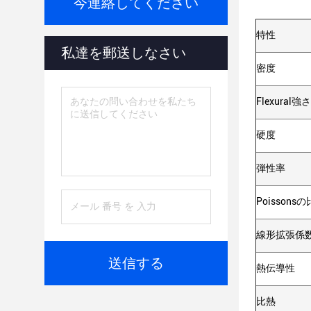
今連絡してください
特性
私達を郵送しなさい
密度
Flexural強さ
硬度
弾性率
Poissons
線形拡張係
送信する
熱伝導性
比熱