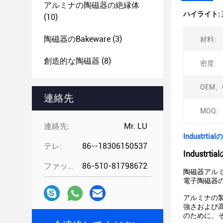
アルミナの陶磁器の絶縁体
ハイライト:
(10)
陶磁器のbakeware
(3)
材料:
創造的な陶磁器
(8)
密度:
OEM、
連絡先
MOQ:
連絡先:
Mr. LU
Indust
テレ:
86--18306150537
Indust
ファックス:
86-510-81798672
陶磁器アル
電子陶磁器
アルミナの
強さおよび
のために、