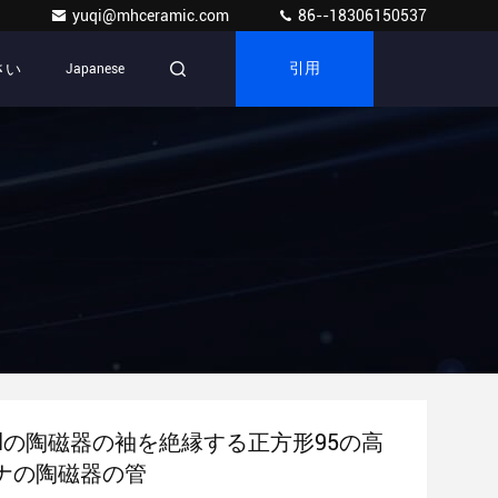
yuqi@mhceramic.com
86--18306150537
さい
Japanese
引用
trtialの陶磁器の袖を絶縁する正方形95の高
ナの陶磁器の管