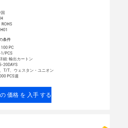
中国
H
1 ROHS
H01
の条件
00 PC
-1/PCS
詳細: 輸出カートン
-20DAYS
/C、T/T、ウェスタン・ユニオン
00 PCS週
の 価格 を 入手 する