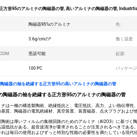
正方形95のアルミナの陶磁器の管
,
高いアルミナの陶磁器の管
,
Indust
陶磁器95%のアルミナ
色:
3.6g/cmの³
働く温度:
ODM:
受諾可能
起源:
100 PC
パッケージ
rtialの陶磁器の袖を絶縁する正方形95の高いアルミナの陶磁器の管
rtialの陶磁器の袖を絶縁する正方形95のアルミナの陶磁器の管
ミナは一種の構造製陶術、絶縁抵抗と、電圧抵抗、高力、よい熱伝導性
の基質、陶磁器の電気絶縁材、真空装置、装置磁器、点火プラグおよび
製陶術は厚いフィルムの集積回路のためのアルミナ（Al2O3）に基づく
高温抵抗がある。超音波清浄が要求されることが注意されるべきである
それは毎日の使用およびずっと特別な性能の必要性を満たしている現代