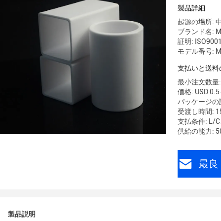
製品詳細
起源の場所: 
ブランド名: M
証明: ISO900
モデル番号: M
支払いと送料
最小注文数量: 1
価格: USD 0.5
パッケージの
受渡し時間: 15
支払条件: L
供給の能力: 50
最良 
製品説明